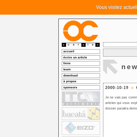
Vous visitez actue
accueil
écrire un article
liens
ne
team
download
à propos
2000-10-19
sponsors
Je ne vais pas commen
articles qui vous exp
dossier paraitra dema