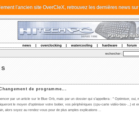
llement l'ancien site OverCleX, retrouvez les dernières news su
news
|
overclocking
|
watercooling
|
hardware
|
forum
rechercher :
ws
Changement de programme...
cer par un article sur le Blue Orb, mais par un dossier qui s'appellera : " Optimiser, oui, 
liqueront le moyen d'optimiser votre boitier, vos périphériques (cpu-carte vidéo-bios-...) et 
in, alors soyez au rendez-vous pour de plus amples explications ...