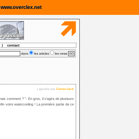
r
www.overclex.net
|
contact
dans
les articles
les news
| ajoutée par
CornerJack
mais comment ? ". En gros, il s'agira de plusieurs
enfin votre watercooling ! La première partie de ce