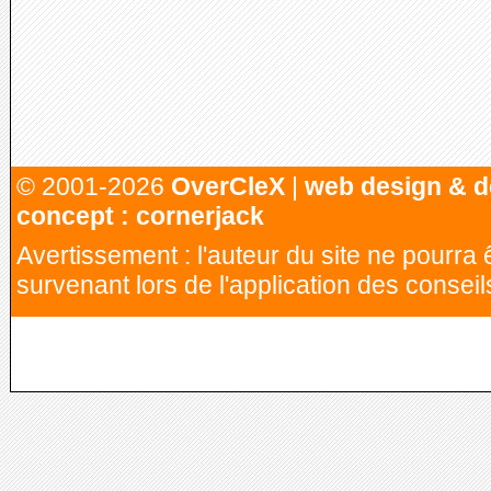
© 2001-2026
OverCleX
|
web design & d
concept : cornerjack
Avertissement : l'auteur du site ne pourr
survenant lors de l'application des conseil