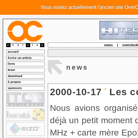
Vous visitez actuellement l'ancien site Over
news
|
overclock
accueil
écrire un article
liens
news
team
download
à propos
sponsors
2000-10-17
Les c
Nous avions organis
déjà un petit moment do
MHz + carte mère Epox 